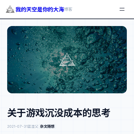
我的天空是你的大海
博客
跳
至
内
容
关于游戏沉没成本的思考
2021-07-31
蓝湿父
杂文随想