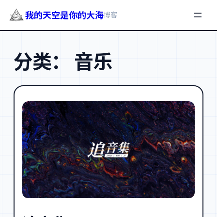
我的天空是你的大海
博客
跳
至
分类：
音乐
内
容