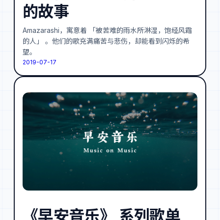
的故事
Amazarashi，寓意着 「被苦难的雨水所淋湿，饱经风霜
的人」 。他们的歌充满痛苦与悲伤，却能看到闪烁的希
望。
2019-07-17
《早安音乐》 系列歌单