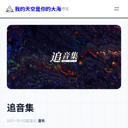
我的天空是你的大海
博客
跳
至
内
容
追音集
2021-12-03
蓝湿父
音乐