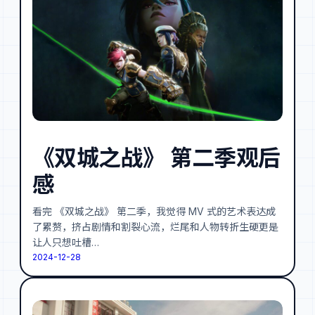
《双城之战》 第二季观后
感
看完 《双城之战》 第二季，我觉得 MV 式的艺术表达成
了累赘，挤占剧情和割裂心流，烂尾和人物转折生硬更是
让人只想吐槽…
2024-12-28