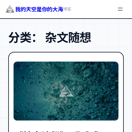
我的天空是你的大海
博客
跳
至
分类：
杂文随想
内
容