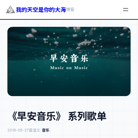
我的天空是你的大海
博客
跳
至
内
容
《早安音乐》 系列歌单
2019-05-27
蓝湿父
音乐