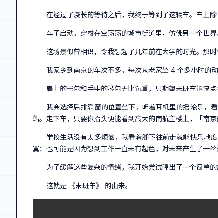
在经过了漫长的等待之后，我终于等到了这辆车。车上除
车子启动，穿梭在空荡荡的城市街道里，仿佛另一个世界
这场景似曾相识，令我想起了几年前在大学的时光。那时候
我家乡到南京的车次不多，每次从老家坐 4 个多小时的动
肩上的书包和手中的琴包无比沉重，只期望末班车能快点
我会选择后排靠窗的位置坐下，听着耳机里的摇滚乐，看
站。走下车，只要你抬头便能看到高大的南航主楼上，「南京
学校生活没有太多烦恼，我看着脚下往前走就能快乐地度
寞；也可能是因为想到工作一直未有起色，对未来产生了一丝
为了缓解这些复杂的情绪，我开始尝试哼出了一个简单的
这就是 《末班车》 的由来。