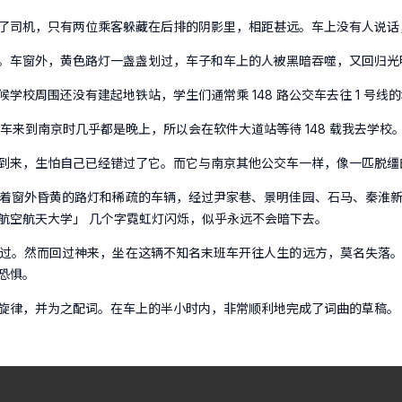
了司机，只有两位乘客躲藏在后排的阴影里，相距甚远。车上没有人说话
。车窗外，黄色路灯一盏盏划过，车子和车上的人被黑暗吞噬，又回归光
学校周围还没有建起地铁站，学生们通常乘 148 路公交车去往 1 号线
车来到南京时几乎都是晚上，所以会在软件大道站等待 148 载我去学校
到来，生怕自己已经错过了它。而它与南京其他公交车一样，像一匹脱缰
着窗外昏黄的路灯和稀疏的车辆，经过尹家巷、景明佳园、石马、秦淮
航空航天大学」 几个字霓虹灯闪烁，似乎永远不会暗下去。
过。然而回过神来，坐在这辆不知名末班车开往人生的远方，莫名失落
恐惧。
旋律，并为之配词。在车上的半小时内，非常顺利地完成了词曲的草稿。