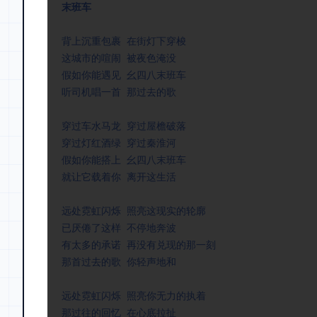
末班车
背上沉重包裹 在街灯下穿梭

这城市的喧闹 被夜色淹没

假如你能遇见 幺四八末班车

听司机唱一首 那过去的歌

穿过车水马龙 穿过屋檐破落

穿过灯红酒绿 穿过秦淮河

假如你能搭上 幺四八末班车

就让它载着你 离开这生活

远处霓虹闪烁 照亮这现实的轮廓

已厌倦了这样 不停地奔波

有太多的承诺 再没有兑现的那一刻

那首过去的歌 你轻声地和

远处霓虹闪烁 照亮你无力的执着

那过往的回忆 在心底拉扯
