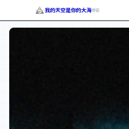
我的天空是你的大海
博客
跳
至
内
容