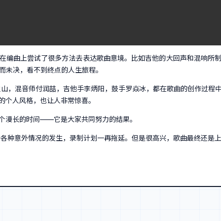
在编曲上尝试了很多方法去表达歌曲意境。比如吉他的大回声和混响所
了悬而未决，看不到终点的人生旅程。
火山，混音师付润喆，吉他手李炳阳，鼓手罗焱冰，都在歌曲的创作过程
的个人风格，也让人非常惊喜。
个漫长的时间——它是大家共同努力的结果。
于各种意外情况的发生，录制计划一再拖延。但是很高兴，歌曲最终还是