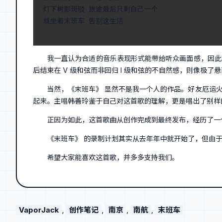
灯下树影斑驳 旅途最后只剩自己一个

就坐着末班车 告别这生活
我一直认为合适的音乐表现形式能带给听众画面感，因此
后结束在 V 级和弦而非回归 I 级和弦的不自然感，则像极
当然，《末班车》 显然不是我一个人的作品。好友厄运
起来。主唱韩善玲鉴于自己对这首歌的理解，更是唱出了别样
正因为如此，这首歌曲从创作完成到最终发布，经历了一
《末班车》 的录制计划其实从去年年中就开始了，但由
希望大家能喜欢这首歌，并多多支持我们。
VaporJack
, 
创作笔记
, 
南京
, 
南航
, 
末班车