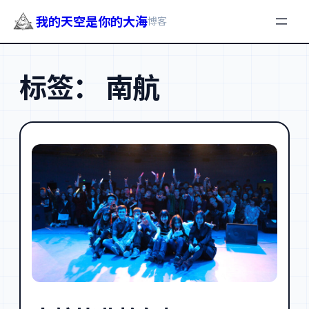
我的天空是你的大海
博客
跳
至
标签：
南航
内
容