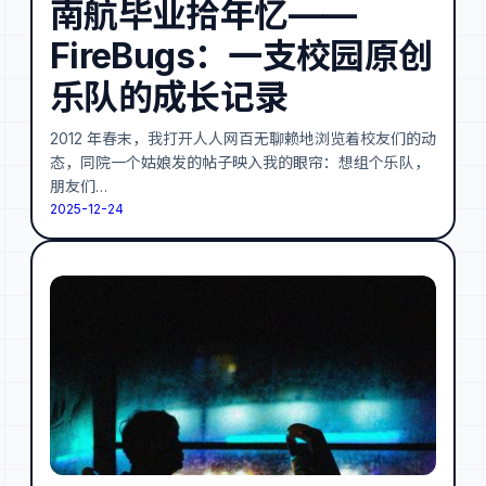
南航毕业拾年忆——
FireBugs：一支校园原创
乐队的成长记录
2012 年春末，我打开人人网百无聊赖地浏览着校友们的动
态，同院一个姑娘发的帖子映入我的眼帘：想组个乐队，
朋友们…
2025-12-24