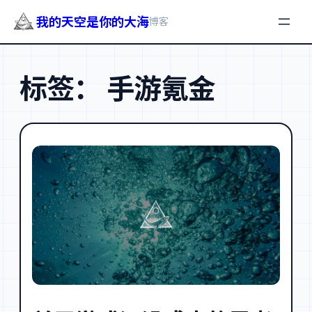
我的天空是你的大海
博客
跳
至
标签：
手游氪金
内
容