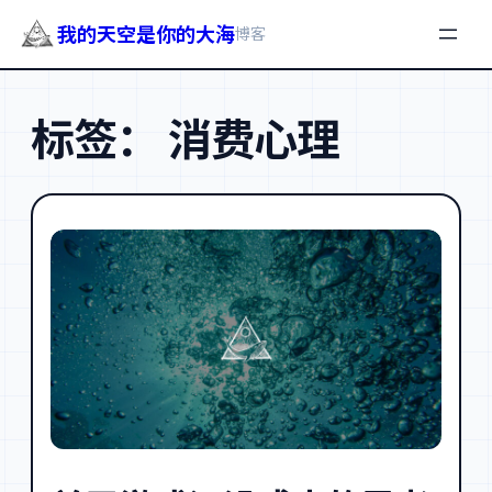
我的天空是你的大海
博客
跳
至
标签：
消费心理
内
容