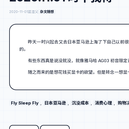
2020-11-01
蓝湿父
杂文随想
昨天一时兴起去又去日本亚马逊上淘了下自己以前很喜欢的日
的。
有些东西真是说没就没，就像雅马哈 AG03 初音
随之而来的是想花钱买显卡的欲望。但是转念一想显卡
Fly Sleep Fly
, 
日本亚马逊
, 
沉没成本
, 
消费心理
, 
购物