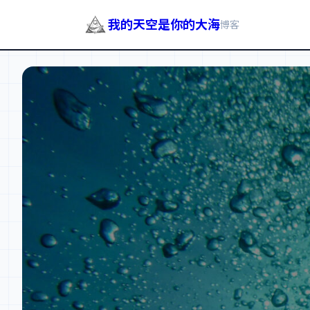
我的天空是你的大海
博客
跳
至
内
容