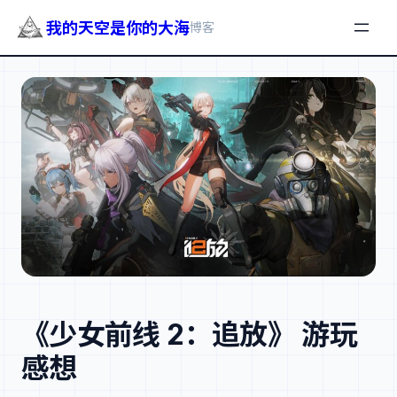
我的天空是你的大海
博客
跳
至
内
容
《少女前线 2：追放》 游玩
感想