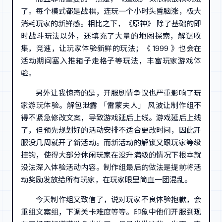
了。每个模式都是战棋，连玩一个小时头昏脑涨，极大
消耗玩家的新鲜感。相比之下，《原神》 除了基础的即
时战斗玩法以外，还填充了大量的地图探索，解谜收
集，竞速，让玩家体验新鲜的玩法；《 1999 》也会在
活动期间塞入推箱子走格子等玩法，丰富玩家游戏体
验。
另外让我惊奇的是，开服剧情争议也严重影响了玩
家游玩体验。解包泄露 「雷蒙夫人」 风波让制作组不
得不紧急修改文案，导致游戏延后上线。游戏延后上线
了，但预先规划好的活动安排不适合更改时间，因此开
服没几周就开了新活动。而新活动的解锁又跟玩家等级
挂钩，使得大部分休闲玩家在没升满级的情况下根本就
没法深入体验活动内容。制作组最后的做法是提前将活
动奖励发放给所有玩家，在玩家眼里简直一团混乱。
今天制作组又致信了，说对玩家不良体验抱歉，会
重组文案组，下调关卡难度等等。印象中他们开服到现