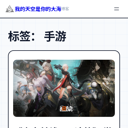
我的天空是你的大海
博客
跳
至
标签：
手游
内
容