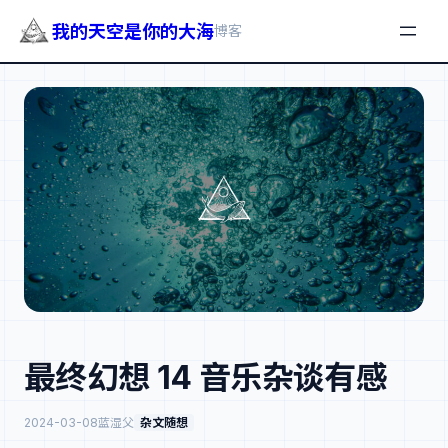
我的天空是你的大海
博客
跳
至
内
容
最终幻想 14 音乐杂谈有感
2024-03-08
蓝湿父
杂文随想