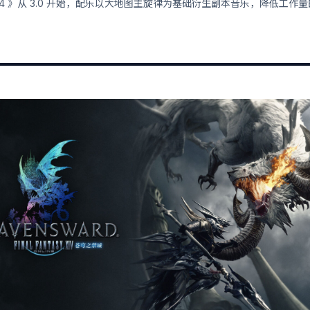
14 》从 3.0 开始，配乐以大地图主旋律为基础衍生副本音乐，降低工作