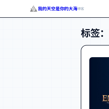
我的天空是你的大海
博客
跳
至
标签
内
容