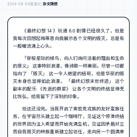
2024-09-04
蓝湿父
杂文随想
《最终幻想 14 》玩通 6.0 剧情已经很久了，但是
我每次回想起梅蒂恩向我展示各个文明的毁灭，总是有
一股暖流涌上心头。
「穿梭星际的候鸟，向人们询问活着的理由和生命
的意义」 这事特别浪漫，像诗歌一样美丽。尽管一切都
指向了 「毁灭」 这一令人绝望的结局，但是华丽的毁
灭本身也显得如此浪漫。 「最终幻想末世终迹」 这个
副本的配乐 《先逝的群星》 让各个文明的终结显得无
比恢弘，给我留下了深刻的印象。
但这还没完。当我开启了奥密克戎族的友好蛮族任
务，在宇宙尽头建立起一个咖啡厅，见证这个停滞终结
的世界因为注入希望而开始充满生机，见证因矛盾对立
而自我毁灭的种族重新建立起信任，走向另一个圆满幸