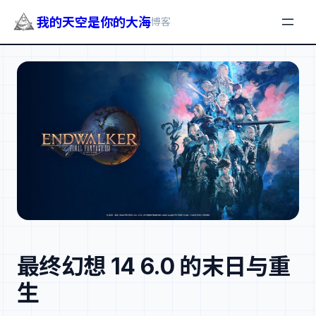
我的天空是你的大海
博客
跳
至
内
容
最终幻想 14 6.0 的末日与重
生