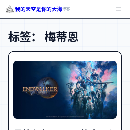
我的天空是你的大海
博客
跳
至
标签：
梅蒂恩
内
容