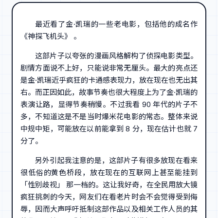
最近看了金·凯瑞的一些老电影，包括他的成名作
《神探飞机头》 。
这部片子以夸张的漫画风格解构了侦探电影类型。
剧情方面说不上好，只能说非常无厘头。最大的亮点还
是金·凯瑞近乎疯狂的卡通感表现力，放在现在也无出其
右。而正因如此，故事节奏也很大程度上为了金·凯瑞的
表演让路，显得节奏稍慢。不过我看 90 年代的片子不
多，不知道这是不是当时爆米花电影的常态。整体来说
中规中矩，可能放在以前能拿到 8 分，现在估计也就 7
分了。
另外引起我注意的是，这部片子有很多放现在看来
很低俗的黄色桥段，放在现在的互联网上甚至能挂到
「性别歧视」 那一档的。这让我好奇，在全民用放大镜
疯狂挑刺的今天，网友们在看老片时会不会觉得受到侮
辱，因而大声呼吁抵制这部作品以及相关工作人员的其