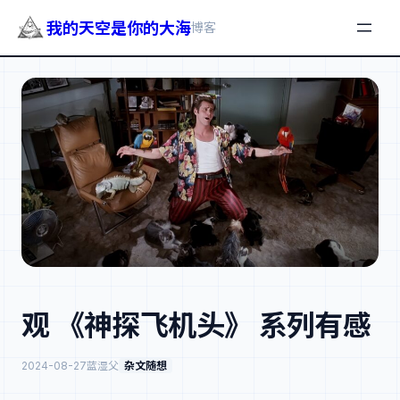
我的天空是你的大海
博客
跳
至
内
容
观 《神探飞机头》 系列有感
2024-08-27
蓝湿父
杂文随想