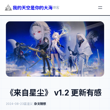
我的天空是你的大海
博客
跳
至
内
容
《来自星尘》 v1.2 更新有感
2024-08-23
蓝湿父
杂文随想