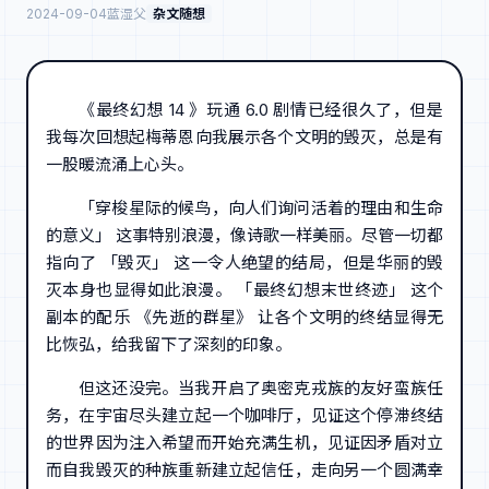
2024-09-04
蓝湿父
杂文随想
《最终幻想 14 》玩通 6.0 剧情已经很久了，但是
我每次回想起梅蒂恩向我展示各个文明的毁灭，总是有
一股暖流涌上心头。
「穿梭星际的候鸟，向人们询问活着的理由和生命
的意义」 这事特别浪漫，像诗歌一样美丽。尽管一切都
指向了 「毁灭」 这一令人绝望的结局，但是华丽的毁
灭本身也显得如此浪漫。 「最终幻想末世终迹」 这个
副本的配乐 《先逝的群星》 让各个文明的终结显得无
比恢弘，给我留下了深刻的印象。
但这还没完。当我开启了奥密克戎族的友好蛮族任
务，在宇宙尽头建立起一个咖啡厅，见证这个停滞终结
的世界因为注入希望而开始充满生机，见证因矛盾对立
而自我毁灭的种族重新建立起信任，走向另一个圆满幸