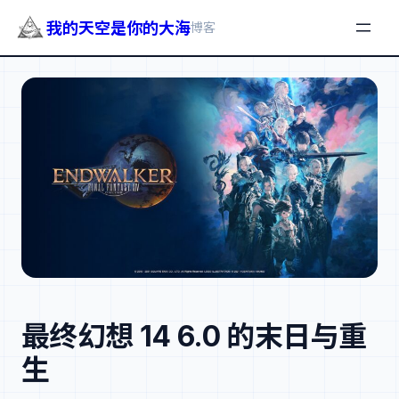
我的天空是你的大海
博客
跳
至
内
容
最终幻想 14 6.0 的末日与重
生