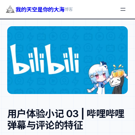
我的天空是你的大海
博客
跳
至
内
容
用户体验小记 03 | 哔哩哔哩
弹幕与评论的特征