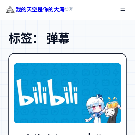
我的天空是你的大海
博客
跳
至
标签：
弹幕
内
容