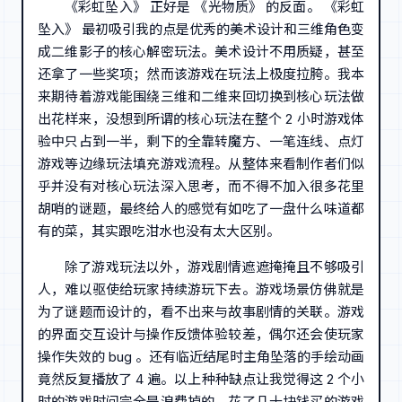
《彩虹坠入》 正好是 《光物质》 的反面。 《彩虹
坠入》 最初吸引我的点是优秀的美术设计和三维角色变
成二维影子的核心解密玩法。美术设计不用质疑，甚至
还拿了一些奖项；然而该游戏在玩法上极度拉胯。我本
来期待着游戏能围绕三维和二维来回切换到核心玩法做
出花样来，没想到所谓的核心玩法在整个 2 小时游戏体
验中只占到一半，剩下的全靠转魔方、一笔连线、点灯
游戏等边缘玩法填充游戏流程。从整体来看制作者们似
乎并没有对核心玩法深入思考，而不得不加入很多花里
胡哨的谜题，最终给人的感觉有如吃了一盘什么味道都
有的菜，其实跟吃泔水也没有太大区别。
除了游戏玩法以外，游戏剧情遮遮掩掩且不够吸引
人，难以驱使给玩家持续游玩下去。游戏场景仿佛就是
为了谜题而设计的，看不出来与故事剧情的关联。游戏
的界面交互设计与操作反馈体验较差，偶尔还会使玩家
操作失效的 bug 。还有临近结尾时主角坠落的手绘动画
竟然反复播放了 4 遍。以上种种缺点让我觉得这 2 个小
时的游戏时间完全是浪费掉的，花了几十块钱买的游戏