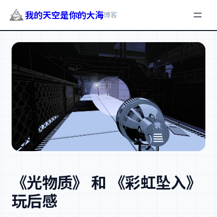
我的天空是你的大海
博客
跳
至
内
容
《光物质》 和 《彩虹坠入》
玩后感