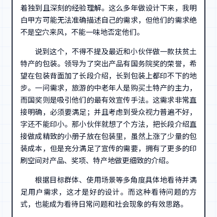
着独到且深刻的经验理解。这么多年做设计下来，我明
白甲方可能无法准确描述自己的需求，但他们的需求绝
不是空穴来风，不能一味地否定他们。
说到这个，不得不提及最近和小伙伴做一款扶贫土
特产的包装。领导为了突出产品有国务院奖的荣誉，希
望在包装背面加了长段介绍，长到包装上都印不下的地
步。一问需求，旅游的中老年人是购买土特产的主力，
而国奖则是吸引他们的最有效宣传手法。这需求非常直
接明确，必须要满足；并且考虑到受众视力普遍不好，
字还不能印小。那小伙伴就想了个方法，把长段介绍直
接做成精致的小册子放在包装里，虽然上涨了少量的包
装成本，但是充分满足了宣传的需要，拥有了更多的印
刷空间对产品、奖项、特产地做更细致的介绍。
根据目标群体、使用场景等多角度具体地看待并满
足用户需求，这才是好的设计。而这种看待问题的方
式，也能成为看待日常问题和社会现象的有效思路。