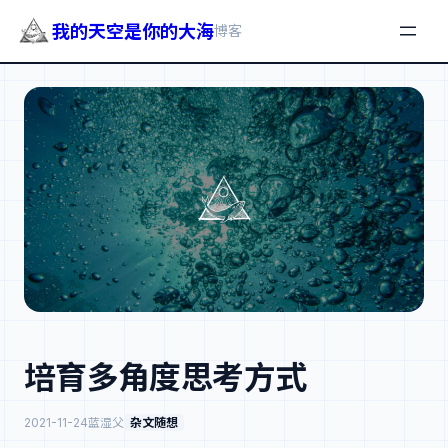
我的天空是你的大海
博客
跳
至
内
容
培育多角度思考方式
2021-11-24
蓝湿父
杂文随想