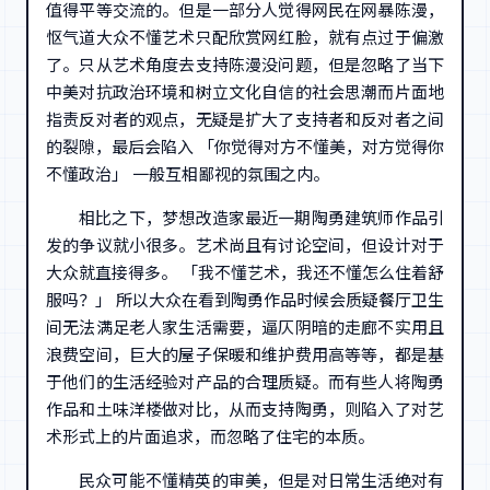
值得平等交流的。但是一部分人觉得网民在网暴陈漫，
怄气道大众不懂艺术只配欣赏网红脸，就有点过于偏激
了。只从艺术角度去支持陈漫没问题，但是忽略了当下
中美对抗政治环境和树立文化自信的社会思潮而片面地
指责反对者的观点，无疑是扩大了支持者和反对者之间
的裂隙，最后会陷入 「你觉得对方不懂美，对方觉得你
不懂政治」 一般互相鄙视的氛围之内。
相比之下，梦想改造家最近一期陶勇建筑师作品引
发的争议就小很多。艺术尚且有讨论空间，但设计对于
大众就直接得多。 「我不懂艺术，我还不懂怎么住着舒
服吗？」 所以大众在看到陶勇作品时候会质疑餐厅卫生
间无法满足老人家生活需要，逼仄阴暗的走廊不实用且
浪费空间，巨大的屋子保暖和维护费用高等等，都是基
于他们的生活经验对产品的合理质疑。而有些人将陶勇
作品和土味洋楼做对比，从而支持陶勇，则陷入了对艺
术形式上的片面追求，而忽略了住宅的本质。
民众可能不懂精英的审美，但是对日常生活绝对有