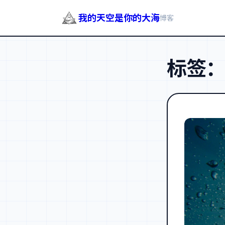
我的天空是你的大海
博客
跳
至
标签
内
容