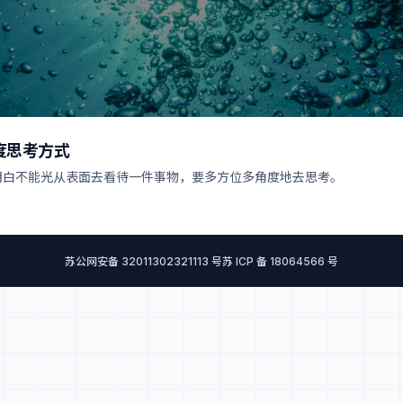
度思考方式
明白不能光从表面去看待一件事物，要多方位多角度地去思考。
苏公网安备 32011302321113 号
苏 ICP 备 18064566 号