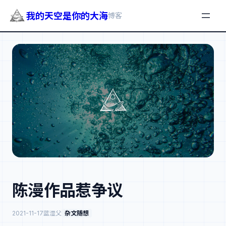
我的天空是你的大海
博客
跳
至
内
容
陈漫作品惹争议
2021-11-17
蓝湿父
杂文随想