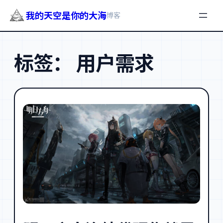
我的天空是你的大海
博客
跳
至
标签：
用户需求
内
容