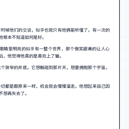
有时候他们的交谈，似乎也就只有他俩能听懂了。有一次的
他根本不知道如何是好。
眼睛里明亮的似乎有一整个世界，那个微笑甜美的让人心
后，他觉得他真的是喜欢上了猫。
这个狭窄的井底。它想触碰到那片天，想要拥抱那个宇宙。
一切都是跟原来一样，机会就会慢慢溜走。他想起来自己因
不想再失去了。