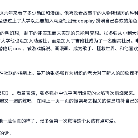
这六年来看了多少动画和漫画。他喜欢看故事里的人物所经历的种
过上了大学以后要加入动漫社团玩 cosplay 扮演自己喜欢的角色
的叫幻想，剩下的能实现而未实现的只能叫梦想。张冬强从小到大做过
了大学他也没加入动漫社，而是加入了吉他社成为了一名幽灵社员。
他玩 cos 、做游戏解说、画漫画、成为歌手、拯救世界、和他喜
在社联的招新上。最开始张冬强作为组织的老大对于新人的印象都
数码宝贝》 。看着表演，张冬强心中似乎有团熄灭的火焰再次燃烧起来
》的歌词一遍又一遍的练唱，在网上一页一页的搜索与之相关的信息填补
她一脸认真的样子，张冬强第一次觉得这个女孩有点可爱。
的话。