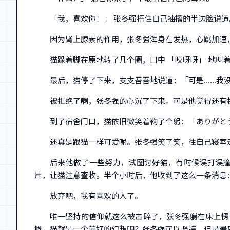
「我，喜欢你！」 张冬强捂住自己抽搐的半边脸说道
因为肾上腺素的作用，张冬强浑身在发热，心跳加速
猫跺着脚在原地转了几个圈，口中 「哎呀呀」 地
最后，猫停了下来，支支吾吾地说道：「可是……我
被拒绝了啊，张冬强的心沉了下来。可是他觉得还有机
到了宿舍门口，猫依旧微笑着鞠了个躬：「ありがと
还真是跟猫一样可爱呢。张冬强笑了笑，往自己寝室
后来他做了一些努力，试图讨好猫，有时候误打误
片，让猫注意查收。半个小时后，他收到了这么一条消息
放弃吧，我有喜欢的人了。
唯一坚持的信仰就这么被击碎了，张冬强躺在床上愣
概，猫就是一个美好的幻想吧？张冬强可以坚持，但是最