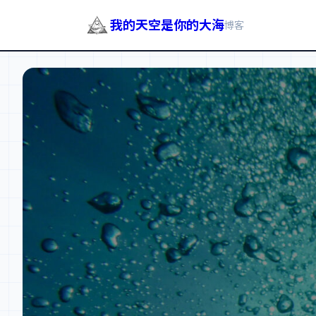
我的天空是你的大海
博客
跳
至
内
容