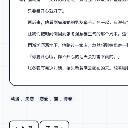
只要猫开心就好了。
再后来，他看到猫和她的男友牵手走在一起，有说有
让我们把时间倒回到张冬强惹猫生气的那个周末。这
雨淅淅沥沥地下，他路过一家店，忽然想到给猫寄一
「你要开心哦，你不开心的话天会打雷下雨的。」
张冬强写完这句话，抬头看着阴云密布的天。想着猫
动漫
, 
失恋
, 
恋爱
, 
猫
, 
青春
← 上一篇
下一篇 →