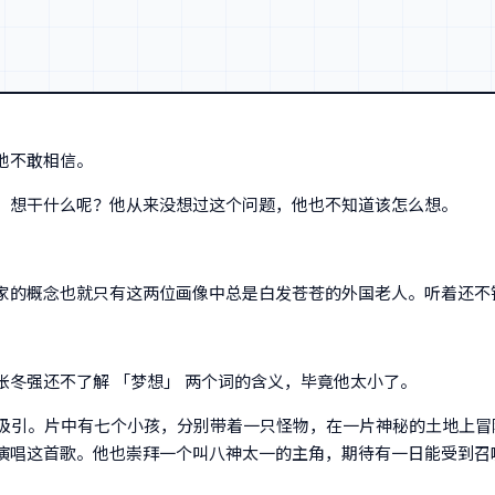
他不敢相信。
。想干什么呢？他从来没想过这个问题，他也不知道该怎么想。
家的概念也就只有这两位画像中总是白发苍苍的外国老人。听着还不
冬强还不了解 「梦想」 两个词的含义，毕竟他太小了。
吸引。片中有七个小孩，分别带着一只怪物，在一片神秘的土地上冒险
演唱这首歌。他也崇拜一个叫八神太一的主角，期待有一日能受到召