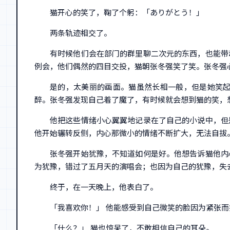
猫开心的笑了，鞠了个躬：「ありがとう！」
两条轨迹相交了。
有时候他们会在部门的群里聊二次元的东西，也能带
例会，他们偶然的四目交投，猫朝张冬强笑了笑。张冬强
是的，太美丽的画面。猫虽然长相一般，但是她笑
醉。张冬强发现自己着了魔了，有时候就会想到猫的笑，
他把这些情绪小心翼翼地记录在了自己的小说中，但
他开始辗转反侧，内心那微小的情绪不断扩大，无法自拔
张冬强开始犹豫，不知道如何是好。他想告诉猫他内
为犹豫，错过了五月天的演唱会；也因为自己的犹豫，失
终于，在一天晚上，他表白了。
「我喜欢你！」 他能感受到自己微笑的脸因为紧张而
「什么？」 猫也惊呆了，不敢相信自己的耳朵。