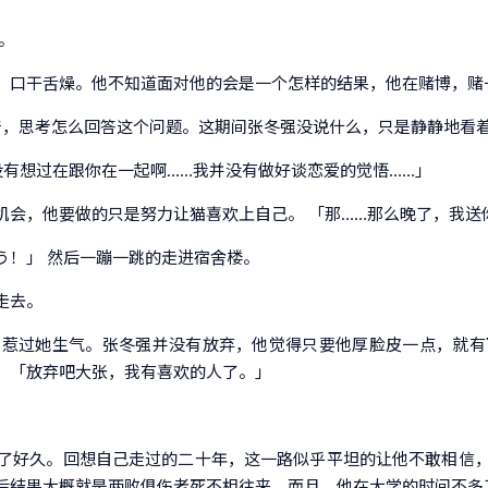
。
，口干舌燥。他不知道面对他的会是一个怎样的结果，他在赌博，赌
叫着，思考怎么回答这个问题。这期间张冬强没说什么，只是静静地看
没有想过在跟你在一起啊……我并没有做好谈恋爱的觉悟……」
会，他要做的只是努力让猫喜欢上自己。 「那……那么晚了，我送
う！」 然后一蹦一跳的走进宿舍楼。
走去。
撞惹过她生气。张冬强并没有放弃，他觉得只要他厚脸皮一点，就有
：「放弃吧大张，我有喜欢的人了。」
了好久。回想自己走过的二十年，这一路似乎平坦的让他不敢相信
后结果大概就是两败俱伤老死不相往来。而且，他在大学的时间不多