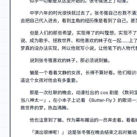
似乎一切都是从这里开始的。张冬强迷上了动漫。
中学六年的时光很快就过去了。张冬强自己也数不清
会把自己代入进去，看到主角的经历像是看到了自己，甚至想
但是人们的那些希望，实现得了的叫理想，实现不了
说、成为歌手、拯救世界、和他喜欢的妹子在一起……上
梦真的没办法实现，所以他就写小说，让他笔下的人物代替
说到张冬强喜欢的妹子，那必须说到猫。
猫是一个看着文静的女孩，长得不算好看。他们相识
道这个女孩对他会有多重要。
那是一次社联的晚会，动漫社出的 cos 剧是 《
当八神太一」，在小本子上记着 《Butter-Fly 
救世界的梦，热血沸腾。
他也注意到了猫，作为幕布搬运的一员奔走着。看着
「演出很棒呢！」 这是张冬强在晚会结束之后对猫说