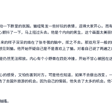
动一下群里的氛围。猫经常发一些好玩的表情，逗得大家开心。而
心颤抖了一下，马上扭过头去。他是个内向的男生，这个画面太美丽
起来的样子深深的烙在了张冬强的脑中，挥之不去。那双月牙一般的
想见到猫。他开始怀疑自己是不是喜欢上了猫。对着自己说了两遍之
是仍然无法释放。内心有个小野兽在四处冲撞，开始不甘心被困在
。
心的感受，又怕伤害到对方。可是他也知道，如果不去做出改变，
去了去国外旅游的机会。因为自己的懦弱，他失去了太多的机会。他
抽搐。