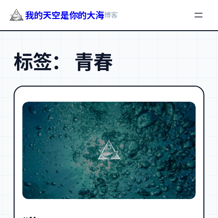
我的天空是你的大海
博客
跳
至
标签：
青春
内
容