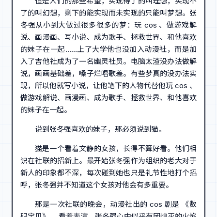
但是人们的那些希望，实现得了的叫理想，实现不
了的叫幻想，剩下的能实现而未实现的只能叫梦想。张
冬强从小到大做过很多很多的梦：玩 cos 、做游戏解
说、画漫画、写小说、成为歌手、拯救世界、和他喜欢
的妹子在一起……上了大学他也没加入动漫社，而是加
入了吉他社成为了一名幽灵社员。电脑太渣没办法做解
说，画画基础差，嗓子烂唱歌差。有些梦真的没办法实
现，所以他就写小说，让他笔下的人物代替他玩 cos 、
做游戏解说、画漫画、成为歌手、拯救世界、和他喜欢
的妹子在一起。
说到张冬强喜欢的妹子，那必须说到猫。
猫是一个看着文静的女孩，长得不算好看。他们相
识在社联的招新上。最开始张冬强作为组织的老大对于
新人的印象都不深，每次碰到她也只是礼节性地打个招
呼，张冬强并不知道这个女孩对他会有多重要。
那是一次社联的晚会，动漫社出的 cos 剧是 《数
码宝贝》 。看着表演，张冬强心中似乎有团熄灭的火焰