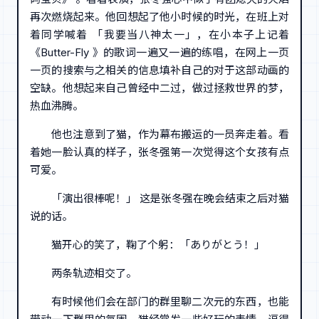
再次燃烧起来。他回想起了他小时候的时光，在班上对
着同学喊着 「我要当八神太一」，在小本子上记着
《Butter-Fly 》的歌词一遍又一遍的练唱，在网上一页
一页的搜索与之相关的信息填补自己的对于这部动画的
空缺。他想起来自己曾经中二过，做过拯救世界的梦，
热血沸腾。
他也注意到了猫，作为幕布搬运的一员奔走着。看
着她一脸认真的样子，张冬强第一次觉得这个女孩有点
可爱。
「演出很棒呢！」 这是张冬强在晚会结束之后对猫
说的话。
猫开心的笑了，鞠了个躬：「ありがとう！」
两条轨迹相交了。
有时候他们会在部门的群里聊二次元的东西，也能