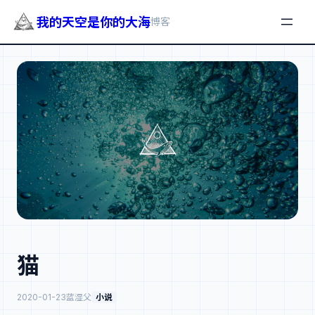
我的天空是你的大海
博客
跳
至
内
容
猫
2020-01-23
蓝湿父
小说