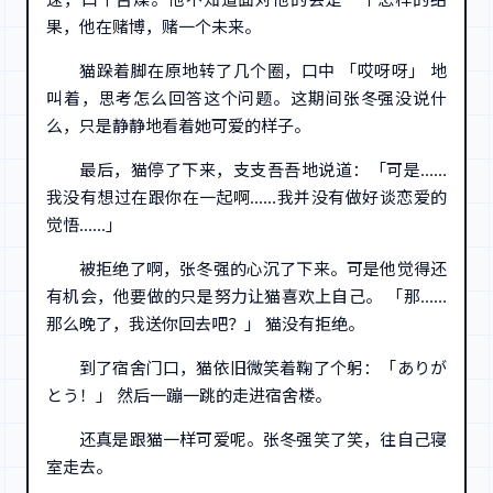
果，他在赌博，赌一个未来。
猫跺着脚在原地转了几个圈，口中 「哎呀呀」 地
叫着，思考怎么回答这个问题。这期间张冬强没说什
么，只是静静地看着她可爱的样子。
最后，猫停了下来，支支吾吾地说道：「可是……
我没有想过在跟你在一起啊……我并没有做好谈恋爱的
觉悟……」
被拒绝了啊，张冬强的心沉了下来。可是他觉得还
有机会，他要做的只是努力让猫喜欢上自己。 「那……
那么晚了，我送你回去吧？」 猫没有拒绝。
到了宿舍门口，猫依旧微笑着鞠了个躬：「ありが
とう！」 然后一蹦一跳的走进宿舍楼。
还真是跟猫一样可爱呢。张冬强笑了笑，往自己寝
室走去。