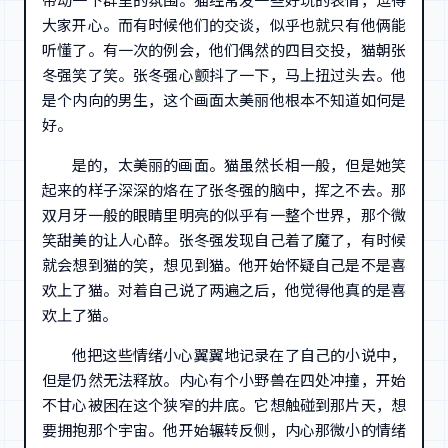
带动一下群里的氛围。猫经常发一些好玩的表情，逗得
大家开心。而有时候他们的交谈，似乎也就只有他俩能
听懂了。有一次的例会，他们偶然的四目交投，猫朝张
冬强笑了笑。张冬强心颤抖了一下，马上扭过头去。他
是个内向的男生，这个画面太美丽他根本不知道如何是
好。
是的，太美丽的画面。猫虽然长相一般，但是她笑
起来的样子深深的烙在了张冬强的脑中，挥之不去。那
双月牙一般的眼睛里明亮的似乎有一整个世界，那个微
笑甜美的让人心醉。张冬强发现自己着了魔了，有时候
就会想到猫的笑，想见到猫。他开始怀疑自己是不是喜
欢上了猫。对着自己说了两遍之后，他觉得他真的是喜
欢上了猫。
他把这些情绪小心翼翼地记录在了自己的小说中，
但是仍然无法释放。内心有个小野兽在四处冲撞，开始
不甘心被困在这个狭窄的井底。它想触碰到那片天，想
要拥抱那个宇宙。他开始辗转反侧，内心那微小的情绪