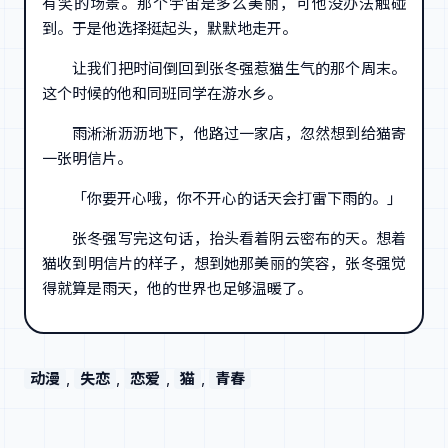
有笑的场景。那个宇宙是多么美丽，可他没办法触碰
到。于是他选择挺起头，默默地走开。
让我们把时间倒回到张冬强惹猫生气的那个周末。
这个时候的他和同班同学在游水乡。
雨淅淅沥沥地下，他路过一家店，忽然想到给猫寄
一张明信片。
「你要开心哦，你不开心的话天会打雷下雨的。」
张冬强写完这句话，抬头看着阴云密布的天。想着
猫收到明信片的样子，想到她那美丽的笑容，张冬强觉
得就算是雨天，他的世界也足够温暖了。
动漫
, 
失恋
, 
恋爱
, 
猫
, 
青春