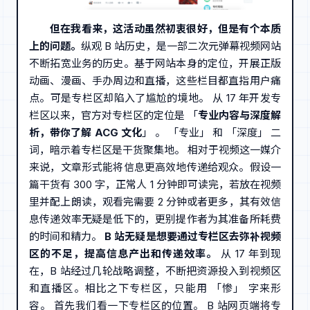
但在我看来，这活动虽然初衷很好，但是有个本质
上的问题。
纵观 B 站历史，是一部二次元弹幕视频网站
不断拓宽业务的历史。基于网站本身的定位，开展正版
动画、漫画、手办周边和直播，这些栏目都直指用户痛
点。可是专栏区却陷入了尴尬的境地。 从 17 年开发专
栏区以来，官方对专栏区的定位是 「
专业内容与深度解
析，带你了解 ACG 文化
」 。 「专业」 和 「深度」 二
词，暗示着专栏区是干货聚集地。 相对于视频这一媒介
来说，文章形式能将信息更高效地传递给观众。假设一
篇干货有 300 字，正常人 1 分钟即可读完，若放在视频
里并配上朗读，观看完需要 2 分钟或者更多，其有效信
息传递效率无疑是低下的，更别提作者为其准备所耗费
的时间和精力。
B 站无疑是
想要通过专栏区去弥补视频
区的不足，提高信息产出和传递效率。
从 17 年到现
在，B 站经过几轮战略调整，不断把资源投入到视频区
和直播区。相比之下专栏区，只能用 「惨」 字来形
容。 首先我们看一下专栏区的位置。 B 站网页端将专