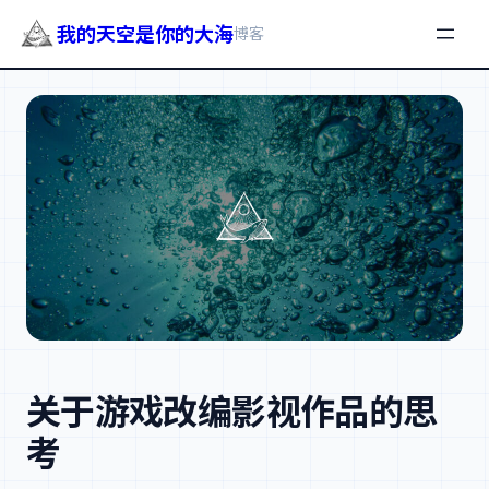
我的天空是你的大海
博客
跳
至
内
容
关于游戏改编影视作品的思
考