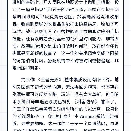
机制的基础上，开发团队在地图设计上做到了极致，设
计了一座岛屿现在和过去的两种形态，玩家在穿梭于两
条时间线时可以反复游玩地图，探索隐藏地点和收集
品，收集到足够的收集品则能打出隐藏结局，增加了可
玩性。战斗系统加入了可替换的副手武器和对应的连招
技能，还有以时之沙为基础的战斗型时间能力，非常爽
快。故事剧情讲的是主角打破时间闭环，放在那个年代
也算是蛮新颖的故事了。这一作的美术风格变成了阴郁
的阿拉伯哥特风，搭配剧情中不时被时间怪物追逐，非
常地压抑紧张。
第三作 《王者无双》 整体素质反而有所下滑。地
图又回到了初代的单向道，无法再回头游玩，也不存在
隐藏结局可以反复攻略。玩法上没有太大革新，但是暗
杀系统和马车追逐系统已初见 《刺客信条》 雏形了。
而王子在最后与黑暗面对峙时所在的心灵迷宫，极简化
的光线风格也与 《刺客信条》 中 Animus 系统非常接
近。最重要的是，这一作给了王子一个圆满结局，与法
拉公主讲述的故事正是初代的开头，形成了一个完整的