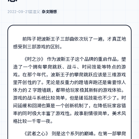
2022-09-21
蓝湿父
杂文随想
前阵子把波斯王子三部曲依次玩了一遍，才真正地
感受到三部游戏的区别。
《时之沙》 作为波斯王子这个品牌的重启作品，塑
造了一个拥有攀爬跳跃、战斗、时间技能等特点的游
戏。在那个年代，波斯王子的攀爬跳跃应该是三维游戏
里开创性的了。无论是反重力的蹬墙奔跑还是需要惊人
体力的 Z 字蹬墙跳，都带给玩家极其新鲜的游戏体验。
游戏的战斗系统比较简单，但是搓招技能也不少了。时
间延缓和回溯也算是一个创新机制了，在降低玩家容错
率的同时极大丰富了游戏性。故事剧情很简单，美术风
格比较一千零一夜。
《武者之心》 则是这个系列的巅峰。在第一部攀爬