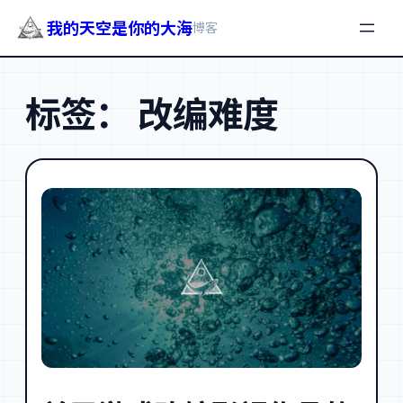
我的天空是你的大海
博客
跳
至
标签：
改编难度
内
容