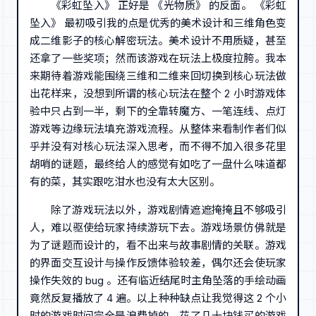
《彩虹坠入》 正好是 《光物质》 的反面。 《彩虹
坠入》 最初吸引我的点是优秀的美术设计和三维角色变
成二维影子的核心解密玩法。美术设计不用质疑，甚至
还拿了一些奖项；然而该游戏在玩法上极度拉胯。我本
来期待着游戏能围绕三维和二维来回切换到核心玩法做
出花样来，没想到所谓的核心玩法在整个 2 小时游戏体
验中只占到一半，剩下的全靠转魔方、一笔连线、点灯
游戏等边缘玩法填充游戏流程。从整体来看制作者们似
乎并没有对核心玩法深入思考，而不得不加入很多花里
胡哨的谜题，最终给人的感觉有如吃了一盘什么味道都
有的菜，其实跟吃泔水也没有太大区别。
除了游戏玩法以外，游戏剧情遮遮掩掩且不够吸引
人，难以驱使给玩家持续游玩下去。游戏场景仿佛就是
为了谜题而设计的，看不出来与故事剧情的关联。游戏
的界面交互设计与操作反馈体验较差，偶尔还会使玩家
操作失效的 bug 。还有临近结尾时主角坠落的手绘动画
竟然反复播放了 4 遍。以上种种缺点让我觉得这 2 个小
时的游戏时间完全是浪费掉的，花了几十块钱买的游戏