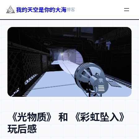
我的天空是你的大海
博客
跳
至
内
容
《光物质》 和 《彩虹坠入》
玩后感