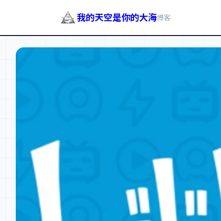
我的天空是你的大海
博客
跳
至
内
容