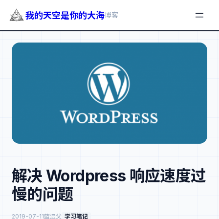
我的天空是你的大海
博客
跳
至
内
容
解决 Wordpress 响应速度过
慢的问题
2019-07-11
蓝湿父
学习笔记