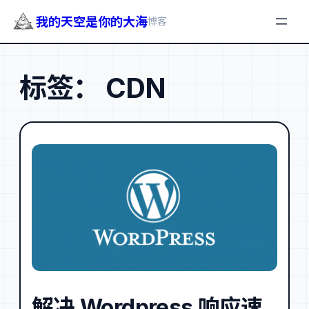
我的天空是你的大海
博客
跳
至
标签：
CDN
内
容
解决 Wordpress 响应速