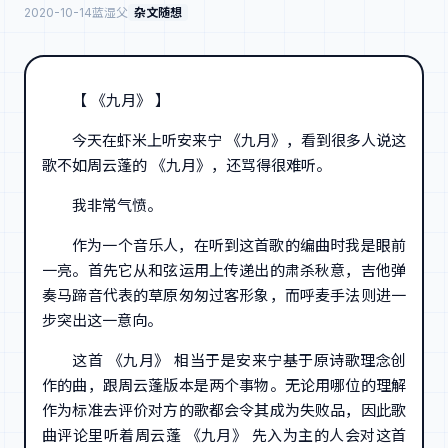
2020-10-14
蓝湿父
杂文随想
【 《九月》 】
今天在虾米上听安来宁 《九月》，看到很多人说这
歌不如周云蓬的 《九月》，还骂得很难听。
我非常气愤。
作为一个音乐人，在听到这首歌的编曲时我是眼前
一亮。首先它从和弦运用上传递出的肃杀秋意，吉他弹
奏马蹄音代表的草原匆匆过客形象，而呼麦手法则进一
步突出这一意向。
这首 《九月》 相当于是安来宁基于原诗歌理念创
作的曲，跟周云蓬版本是两个事物。无论用哪位的理解
作为标准去评价对方的歌都会令其成为失败品，因此歌
曲评论里听着周云蓬 《九月》 先入为主的人会对这首