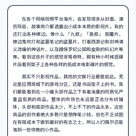
在各个网络视频平台淘片，会发现很多从封面、演
员阵容、故事简介都透露出小成本本质的影视片。有的
还打出各种擦边，像什么 「九叔」「英叔」 驱魔片，
擦边鬼吹灯和盗墓笔记的盗墓片，打着西游记和封神演
义改编的神话片，以及蹭侏罗纪公园和金刚的科幻片等
等。看到这些片子的感觉非常奇特，颇有种小时候逛碟
片店看到架子上各种各样的低成本电影碟片的感觉。
其实不只影视作品，其他的文娱行业都是如此。无
论是应用商城下的游戏分区，还是书店架子上的书，我
们都能看到在一小撮头部作品之下有着海量的同质化严
重且低质的商品。整体的市场也永远是正态分布纺锤
体，头部和底部作品太少，不上不下的作品太多。这些
商品的创作者绝大多数只是想挣笔小钱，但也不乏试图
在有限成本下做到最好的有志之士，所以人们偶尔还能
淘到一些惊艳的小作品。