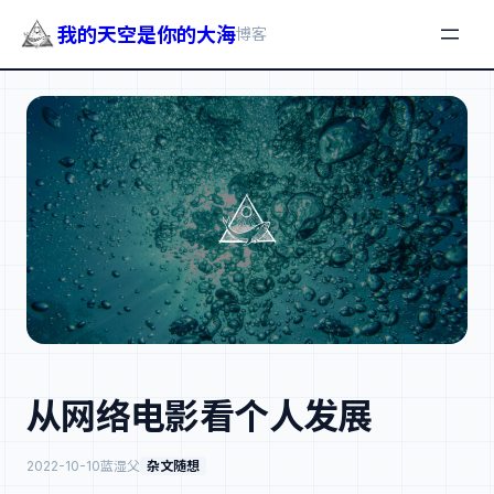
我的天空是你的大海
博客
跳
至
内
容
从网络电影看个人发展
2022-10-10
蓝湿父
杂文随想