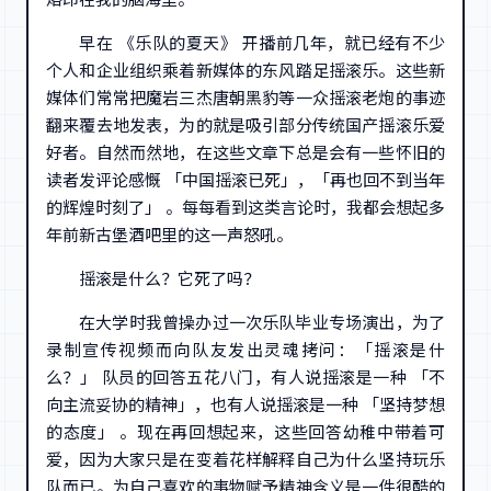
早在 《乐队的夏天》 开播前几年，就已经有不少
个人和企业组织乘着新媒体的东风踏足摇滚乐。这些新
媒体们常常把魔岩三杰唐朝黑豹等一众摇滚老炮的事迹
翻来覆去地发表，为的就是吸引部分传统国产摇滚乐爱
好者。自然而然地，在这些文章下总是会有一些怀旧的
读者发评论感慨 「中国摇滚已死」，「再也回不到当年
的辉煌时刻了」 。每每看到这类言论时，我都会想起多
年前新古堡酒吧里的这一声怒吼。
摇滚是什么？它死了吗？
在大学时我曾操办过一次乐队毕业专场演出，为了
录制宣传视频而向队友发出灵魂拷问：「摇滚是什
么？」 队员的回答五花八门，有人说摇滚是一种 「不
向主流妥协的精神」，也有人说摇滚是一种 「坚持梦想
的态度」 。现在再回想起来，这些回答幼稚中带着可
爱，因为大家只是在变着花样解释自己为什么坚持玩乐
队而已。为自己喜欢的事物赋予精神含义是一件很酷的