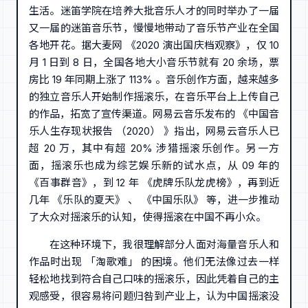
生活。迷笛学院在培养大批音乐人才的同时举办了一届
又一届的迷笛音乐节，慢慢地带动了音乐节产业在全国
各地开花。据大麦网 《2020 演出国庆档观察》，仅 10
月 1 日到 8 日，全国各地大小音乐节就有 20 余场，票
房比 19 年同期上涨了 113% 。音乐创作方面，越来越多
的独立音乐人开始制作摇滚乐，在音乐平台上上传自己
的作品，拓宽了宣传渠道。网易云音乐发布的 《中国音
乐人生存现状报告 （2020） 》指出，网易云音乐人已
超 20 万，其中有超 20% 涉猎摇滚乐创作。另一方
面，摇滚乐也成为综艺娱乐新的试水点，从 09 年的
《百事群音》，到 12 年 《虎牌乐队龙虎榜》，再到近
几年 《乐队的夏天》 、 《中国乐队》 等，进一步推动
了大众对摇滚乐的认知，使得摇滚在中国不再小众。
在这种环境下，我很理解部分人面对海量音乐人和
作品时出现 「淘歌难」 的困境。他们无法像过去一样
轻松地找到符合自己口味的摇滚乐，因此凭着自己的主
观感受，很容易将问题归咎到产业上，认为中国摇滚没