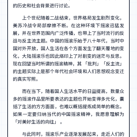
的历史和社会背景进行讨论。
上个世纪随着二战结束，世界格局发生剧烈变化，
美苏冷战令局部摩擦不断。在这种环境下摇滚迅猛发
展，并在世界范围内广泛传播，也带上了当时流行的反
战与反主流主题。中国的摇滚乐始于八十年代，当时中
国对外开放，国人生活在各个方面发生了翻天覆地的变
化，大陆摇滚乐也因此烙印上了对剧变的迷茫与反思。
现在回望当时所谓的摇滚精神，其 「批判」「反主流」
的主题实际上是那个年代社会环境和人们思想观念变迁
的真实写照。
而在当下，随着国人生活水平的日益提高，数量众
多的摇滚作品里所要表达的主题也开始变得多元化，囊
括了生活的方方面面，也难以概括提炼成简单的概念。
如果一定要归纳当代的中国摇滚精神，我愿意理解为
「对美好生活的向往」 。
与此同时，摇滚乐产业逐渐发展起来，走近人们的