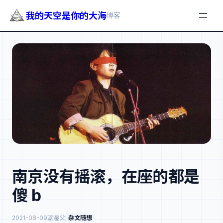
我的天空是你的大海
博客
跳
至
内
容
南京没有摇滚，在座的都是
傻 b
2021-08-09
蓝湿父
杂文随想