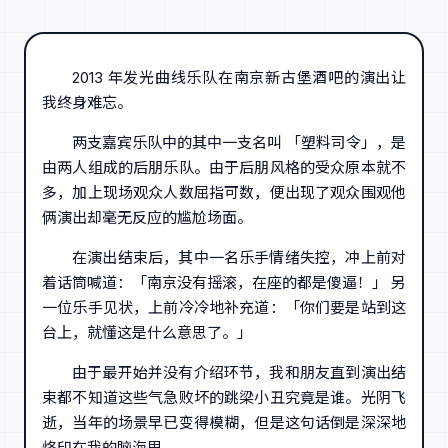
2013 年发光曲线乐队在南京新古堡酒吧的演出让
我终身难忘。
两支嘉宾乐队中的其中一支名叫 「塑料司令」，是
由两人组成的后朋乐队。由于后朋风格的受众原本就不
多，加上现场观众人数屈指可数，便出现了观众围观他
俩演出却毫无反应的尴尬场面。
在演出结束后，其中一名乐手情绪失控，冲上前对
着话筒喊道：「南京没有摇滚，在座的都是傻逼！」 另
一位乐手见状，上前冷冷地补充道：「你们要是站到这
台上，就懂这是什么意思了。」
由于最开始并没有介绍环节，我和朋友直到演出结
束都不知道这些气急败坏的跳梁小丑究竟是谁。光阴飞
逝，当年的场景早已变得模糊，但是这句话倒是深深地
烙印在我的脑海里。