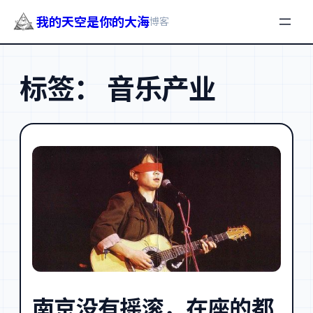
我的天空是你的大海
博客
跳
至
标签：
音乐产业
内
容
南京没有摇滚，在座的都