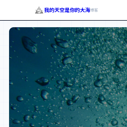
我的天空是你的大海
博客
跳
至
内
容