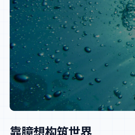
靠臆想构筑世界