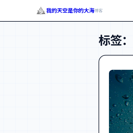
我的天空是你的大海
博客
跳
至
标签
内
容