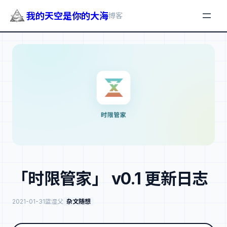
我的天空是你的大海
博客
跳
至
内
容
「时限管家」 v0.1 更新日志
2021-01-31
蓝湿父
杂文随想