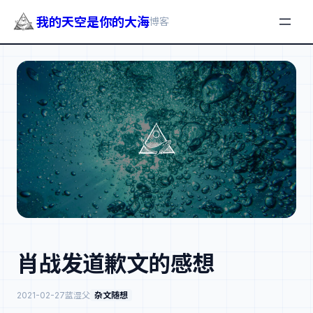
我的天空是你的大海
博客
跳
至
内
容
肖战发道歉文的感想
2021-02-27
蓝湿父
杂文随想