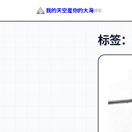
我的天空是你的大海
博客
跳
至
标签
内
容