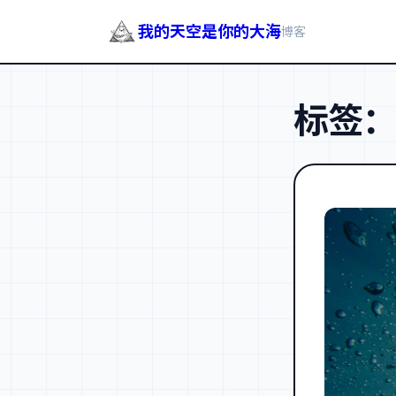
我的天空是你的大海
博客
跳
至
标签
内
容