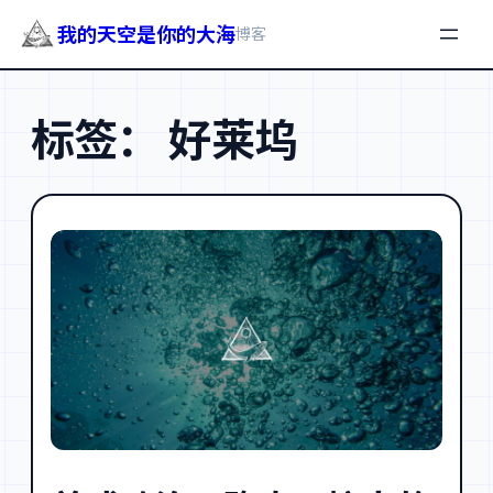
我的天空是你的大海
博客
跳
至
标签：
好莱坞
内
容