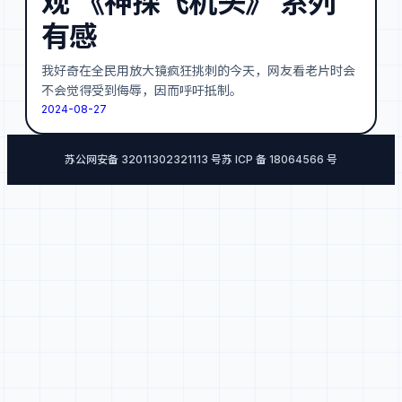
观 《神探飞机头》 系列
有感
我好奇在全民用放大镜疯狂挑刺的今天，网友看老片时会
不会觉得受到侮辱，因而呼吁抵制。
2024-08-27
苏公网安备 32011302321113 号
苏 ICP 备 18064566 号