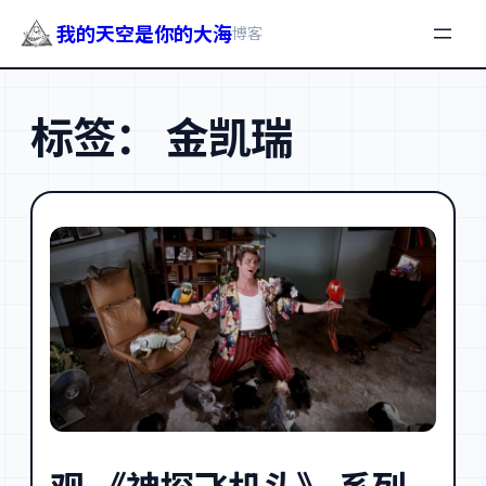
我的天空是你的大海
博客
跳
至
标签：
金凯瑞
内
容