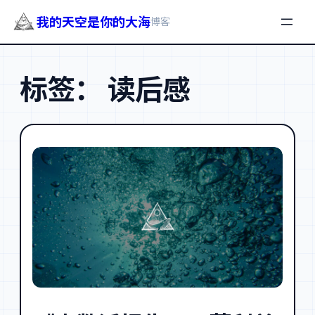
我的天空是你的大海
博客
跳
至
标签：
读后感
内
容